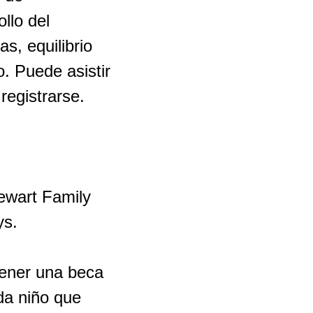
llo del
s, equilibrio
o. Puede asistir
registrarse.
ewart Family
ys.
tener una beca
da niño que