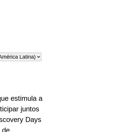
que estimula a
icipar juntos
iscovery Days
s de