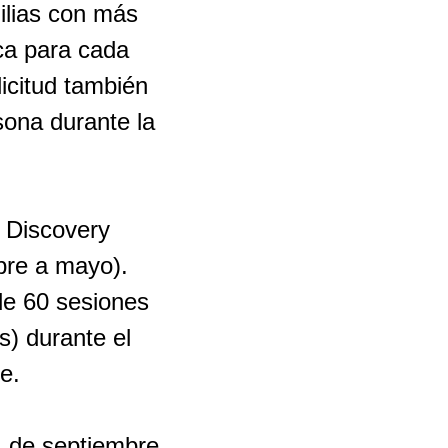
ilias con más
eca para cada
licitud también
sona durante la
a Discovery
bre a mayo).
 de 60 sesiones
) durante el
e.
, de septiembre